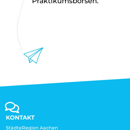
Praktikumsbörsen.
KONTAKT
StädteRegion Aachen