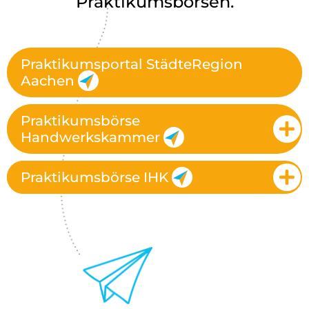
Praktikumsbörsen.
Praktikumsportal StädteRegion
Aachen
Praktikumsbörse
Handwerkskammer
Praktikumsbörse IHK