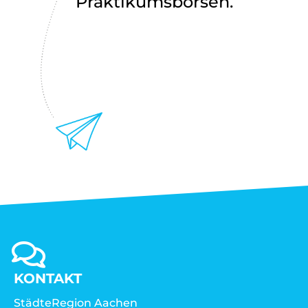
Praktikumsbörsen.
KONTAKT
StädteRegion Aachen