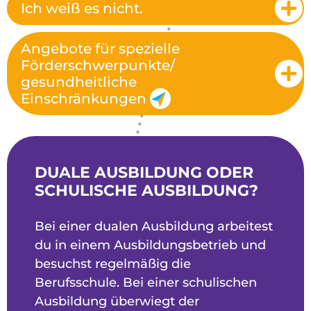
Ich weiß es nicht.
Angebote für spezielle
Förderschwerpunkte/
gesundheitliche
Einschränkungen
DUALE AUSBILDUNG ODER
SCHULISCHE AUSBILDUNG?
Bei einer dualen Ausbildung arbeitest
du in einem Ausbildungsbetrieb und
besuchst regelmäßig die
Berufsschule. Bei einer schulischen
Ausbildung überwiegt der