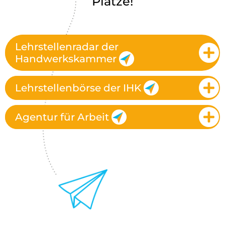
Plätze!
Lehrstellenradar der
Handwerkskammer
Lehrstellenbörse der IHK
Agentur für Arbeit