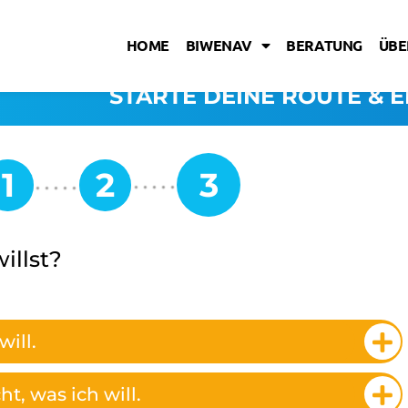
HOME
BIWENAV
BERATUNG
ÜBE
STARTE DEINE ROUTE & E
illst?
will.
t, was ich will.