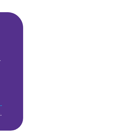
–
-
.