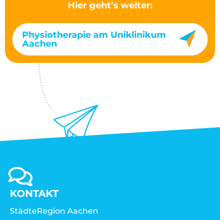
Hier geht’s weiter:
Physiotherapie am Uniklinikum
Aachen
KONTAKT
StädteRegion Aachen