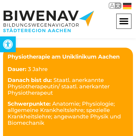
Werkzeugleiste öffnen
Physiotherapie am Uniklinikum Aachen
Dauer:
3 Jahre
Danach bist du:
Staatl. anerkannte
Physiotherapeutin/ staatl. anerkanter
Physiotherapeut
Schwerpunkte:
Anatomie; Physiologie;
allgemeine Krankheitslehre; spezielle
Krankheitslehre; angewandte Physik und
Biomechanik