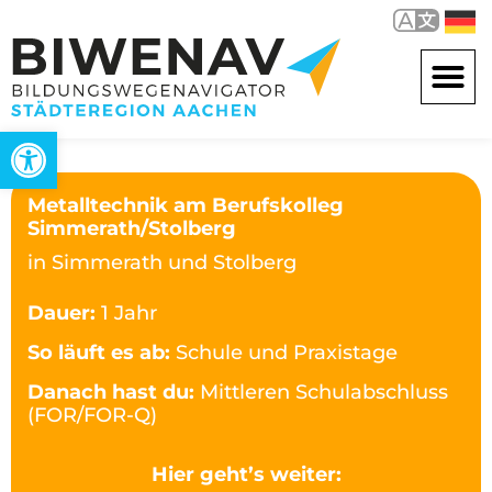
Werkzeugleiste öffnen
Metalltechnik am Berufskolleg
Simmerath/Stolberg
in Simmerath und Stolberg
Dauer:
1 Jahr
So läuft es ab:
Schule und Praxistage
Danach hast du:
Mittleren Schulabschluss
(FOR/FOR-Q)
Hier geht’s weiter: