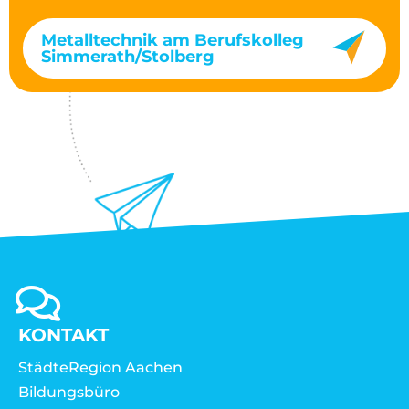
Metalltechnik am Berufskolleg
Simmerath/Stolberg
KONTAKT
StädteRegion Aachen
Bildungsbüro