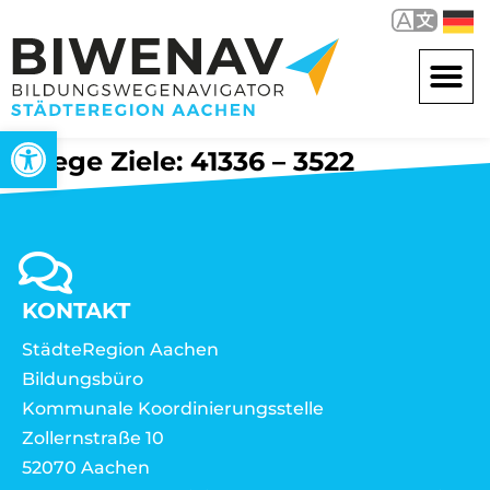
Werkzeugleiste öffnen
Wege Ziele: 41336 – 3522
KONTAKT
StädteRegion Aachen
Bildungsbüro
Kommunale Koordinierungsstelle
Zollernstraße 10
52070 Aachen