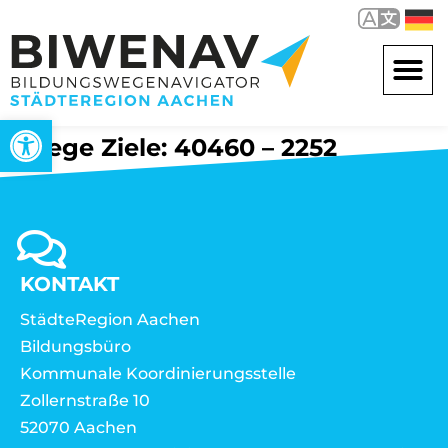
Werkzeugleiste öffnen
Wege Ziele: 40460 – 2252
KONTAKT
StädteRegion Aachen
Bildungsbüro
Kommunale Koordinierungsstelle
Zollernstraße 10
52070 Aachen