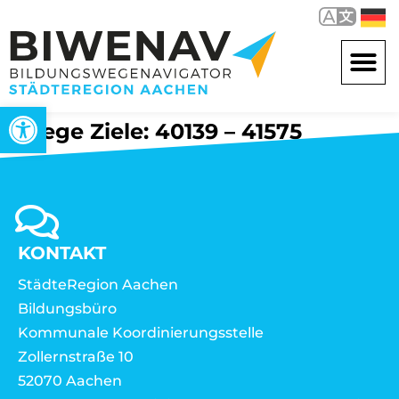
Werkzeugleiste öffnen
Wege Ziele: 40139 – 41575
KONTAKT
StädteRegion Aachen
Bildungsbüro
Kommunale Koordinierungsstelle
Zollernstraße 10
52070 Aachen