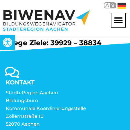
Werkzeugleiste öffnen
Wege Ziele: 39929 – 38834
KONTAKT
StädteRegion Aachen
Bildungsbüro
Kommunale Koordinierungsstelle
Zollernstraße 10
52070 Aachen