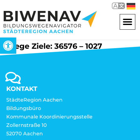
Werkzeugleiste öffnen
Wege Ziele: 36576 – 1027
KONTAKT
StädteRegion Aachen
Bildungsbüro
Kommunale Koordinierungsstelle
Zollernstraße 10
52070 Aachen