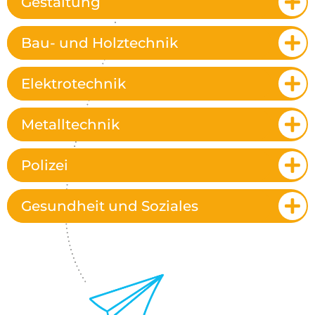
Gestaltung
Bau- und Holztechnik
Elektrotechnik
Metalltechnik
Polizei
Gesundheit und Soziales