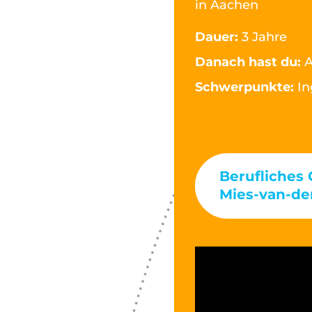
in Aachen
Dauer:
3 Jahre
Danach hast du:
A
Schwerpunkte:
In
Berufliches
Mies-van-de