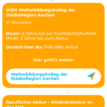
WBK Weiterbildungskolleg der
StädteRegion Aachen
in Würselen
Dauer:
2 Jahre bis zur Fachhochschulreife
(FHR), 3 Jahre bis zum Abitur
Danach hast du:
FHR oder Abitur
Hier geht’s weiter:
Weiterbildungskolleg der
StädteRegion Aachen
Berufliches Abitur – Kinderanimator an