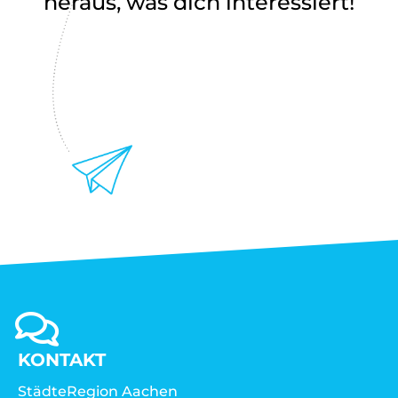
heraus, was dich interessiert!
KONTAKT
StädteRegion Aachen