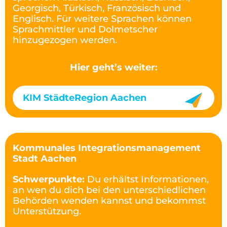
Georgisch, Türkisch, Französisch und
Englisch. Für weitere Sprachen können
Sprachmittler und Dolmetscher
hinzugezogen werden.
Hier geht’s weiter:
KIM StädteRegion Aachen
Kommunales Integrationsmanagement
Stadt Aachen
Schwerpunkte:
Du erhältst Informationen,
an wen du dich bei den unterschiedlichen
Behörden wenden kannst und bekommst
Unterstützung.