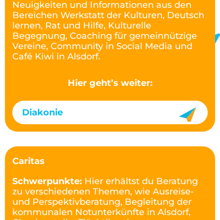
Neuigkeiten und Informationen aus den
Bereichen Werkstatt der Kulturen, Deutsch
lernen, Rat und Hilfe, Kulturelle
Begegnung, Coaching für gemeinnützige
Vereine, Community in Social Media und
Café Kiwi in Alsdorf.
Hier geht’s weiter:
Diakonie
Caritas
Schwerpunkte:
Hier erhältst du Beratung
zu verschiedenen Themen, wie Ausreise-
und Perspektivberatung, Begleitung der
kommunalen Notunterkünfte in Alsdorf,