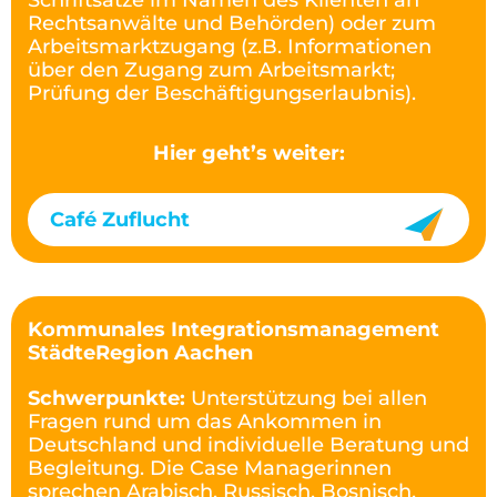
Rechtsanwälte und Behörden) oder zum
Arbeitsmarktzugang (z.B. Informationen
über den Zugang zum Arbeitsmarkt;
Prüfung der Beschäftigungserlaubnis).
Hier geht’s weiter:
Café Zuflucht
Kommunales Integrationsmanagement
StädteRegion Aachen
Schwerpunkte:
Unterstützung bei allen
Fragen rund um das Ankommen in
Deutschland und individuelle Beratung und
Begleitung. Die Case Managerinnen
sprechen Arabisch, Russisch, Bosnisch,