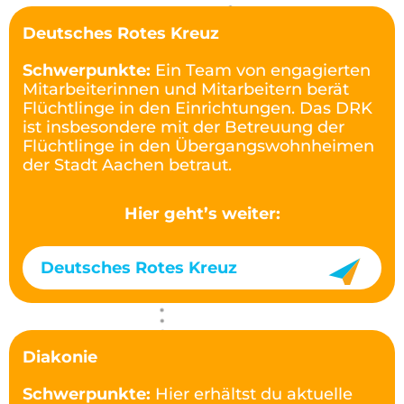
Deutsches Rotes Kreuz
Schwerpunkte:
Ein Team von engagierten
Mitarbeiterinnen und Mitarbeitern berät
Flüchtlinge in den Einrichtungen. Das DRK
ist insbesondere mit der Betreuung der
Flüchtlinge in den Übergangswohnheimen
der Stadt Aachen betraut.
Hier geht’s weiter:
Deutsches Rotes Kreuz
Diakonie
Schwerpunkte:
Hier erhältst du aktuelle