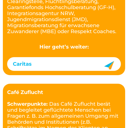
Clearingstelle, Flüchtlingsberatung,
Garantiefonds Hochschulberatung (GF-H),
Integrationsagentur NRW,
Jugendmigrationsdienst (JMD),
Migrationsberatung für erwachsene
Zuwanderer (MBE) oder Respekt Coaches.
Hier geht’s weiter:
Caritas
Café Zuflucht
Schwerpunkte:
Das Café Zuflucht berät
und begleitet geflüchtete Menschen bei
Fragen z. B. zum allgemeinen Umgang mit
Behörden und Institutionen (z.B.
Schriftsätze im Namen des Klienten an