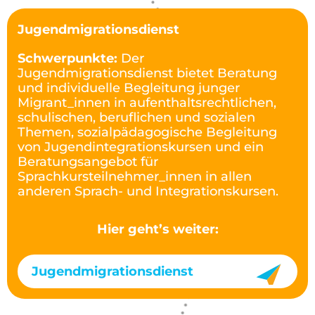
Jugendmigrationsdienst
Schwerpunkte:
Der
Jugendmigrationsdienst bietet Beratung
und individuelle Begleitung junger
Migrant_innen in aufenthaltsrechtlichen,
schulischen, beruflichen und sozialen
Themen, sozialpädagogische Begleitung
von Jugendintegrationskursen und ein
Beratungsangebot für
Sprachkursteilnehmer_innen in allen
anderen Sprach- und Integrationskursen.
Hier geht’s weiter:
Jugendmigrationsdienst