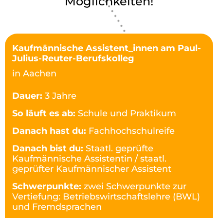
Möglichkeiten!
Kaufmännische Assistent_innen am Paul-
Julius-Reuter-Berufskolleg
in Aachen
Dauer:
3 Jahre
So läuft es ab:
Schule und Praktikum
Danach hast du:
Fachhochschulreife
Danach bist du:
Staatl. geprüfte
Kaufmännische Assistentin / staatl.
geprüfter Kaufmännischer Assistent
Schwerpunkte:
zwei Schwerpunkte zur
Vertiefung: Betriebswirtschaftslehre (BWL)
und Fremdsprachen