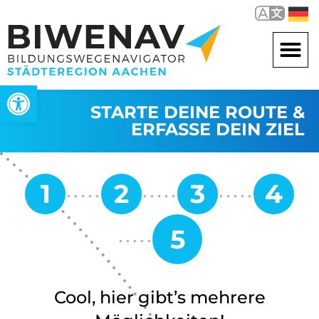
Werkzeugleiste öffnen
STARTE DEINE ROUTE &
ERFASSE DEIN ZIEL
Cool, hier gibt’s mehrere