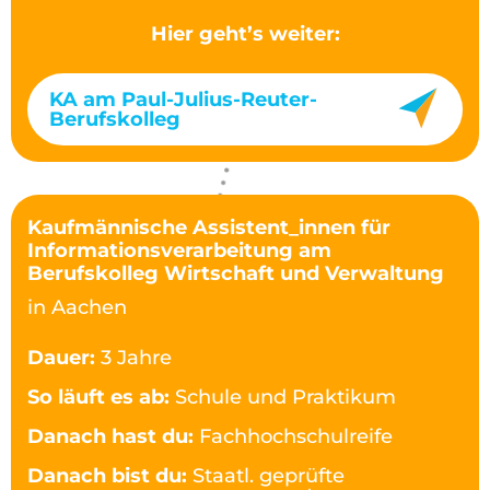
Hier geht’s weiter:
KA am Paul-Julius-Reuter-
Berufskolleg
Kaufmännische Assistent_innen für
Informationsverarbeitung am
Berufskolleg Wirtschaft und Verwaltung
in Aachen
Dauer:
3 Jahre
So läuft es ab:
Schule und Praktikum
Danach hast du:
Fachhochschulreife
Danach bist du:
Staatl. geprüfte