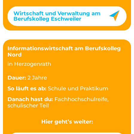
Wirtschaft und Verwaltung am
Berufskolleg Eschweiler
Informationswirtschaft am Berufskolleg
Nord
in Herzogenrath
Dauer:
2 Jahre
So läuft es ab:
Schule und Praktikum
Danach hast du:
Fachhochschulreife,
schulischer Teil
Hier geht’s weiter: