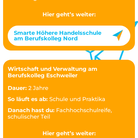
Hier geht’s weiter:
Smarte Höhere Handelsschule
am Berufskolleg Nord
Wirtschaft und Verwaltung am
Berufskolleg Eschweiler
Dauer:
2 Jahre
So läuft es ab:
Schule und Praktika
Danach hast du:
Fachhochschulreife,
schulischer Teil
Hier geht’s weiter: