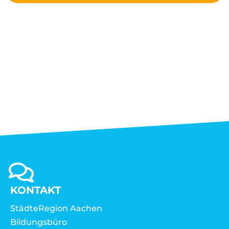
KONTAKT
StädteRegion Aachen
Bildungsbüro