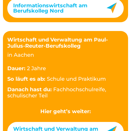
Informationswirtschaft am
Berufskolleg Nord
Wirtschaft und Verwaltung am Paul-
Julius-Reuter-Berufskolleg
in Aachen
Dauer:
2 Jahre
So läuft es ab:
Schule und Praktikum
Danach hast du:
Fachhochschulreife,
schulischer Teil
Hier geht’s weiter:
Wirtschaft und Verwaltung am