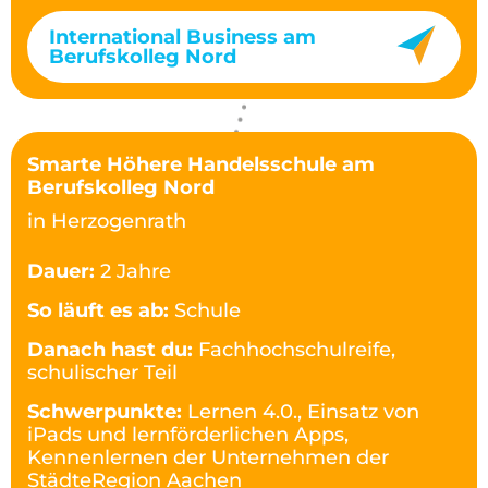
International Business am
Berufskolleg Nord
Smarte Höhere Handelsschule am
Berufskolleg Nord
in Herzogenrath
Dauer:
2 Jahre
So läuft es ab:
Schule
Danach hast du:
Fachhochschulreife,
schulischer Teil
Schwerpunkte:
Lernen 4.0., Einsatz von
iPads und lernförderlichen Apps,
Kennenlernen der Unternehmen der
StädteRegion Aachen