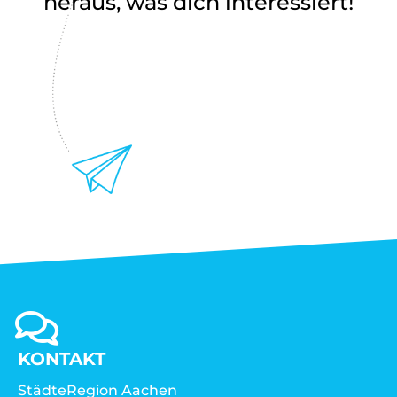
heraus, was dich interessiert!
KONTAKT
StädteRegion Aachen