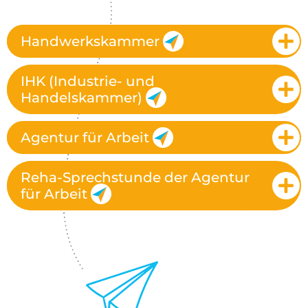
Handwerkskammer
IHK (Industrie- und
Handelskammer)
Agentur für Arbeit
Reha-Sprechstunde der Agentur
für Arbeit