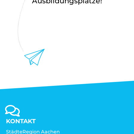
Ausbildungsplätze!
KONTAKT
StädteRegion Aachen