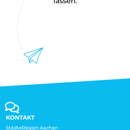
lassen:
KONTAKT
StädteRegion Aachen