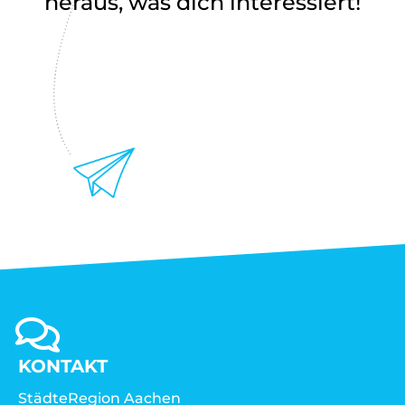
heraus, was dich interessiert!
KONTAKT
StädteRegion Aachen