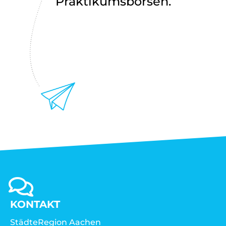
Praktikumsbörsen.
KONTAKT
StädteRegion Aachen