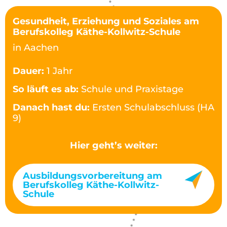
Gesundheit, Erziehung und Soziales am
Berufskolleg Käthe-Kollwitz-Schule
in Aachen
Dauer:
1 Jahr
So läuft es ab:
Schule und Praxistage
Danach hast du:
Ersten Schulabschluss (HA
9)
Hier geht’s weiter:
Ausbildungsvorbereitung am
Berufskolleg Käthe-Kollwitz-
Schule