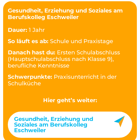
Gesundheit, Erziehung und Soziales am
Berufskolleg Eschweiler
Dauer:
1 Jahr
So läuft es ab:
Schule und Praxistage
Danach hast du:
Ersten Schulabschluss
(Hauptschulabschluss nach Klasse 9),
berufliche Kenntnisse
Schwerpunkte:
Praxisunterricht in der
Schulküche
Hier geht’s weiter:
Gesundheit, Erziehung und
Soziales am Berufskolleg
Eschweiler