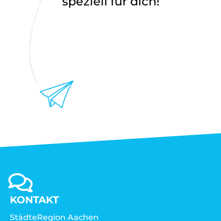
speziell für dich!
KONTAKT
StädteRegion Aachen