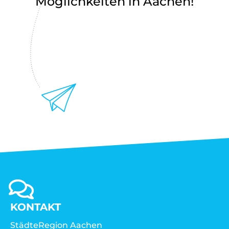
Möglichkeiten in Aachen!
KONTAKT
StädteRegion Aachen